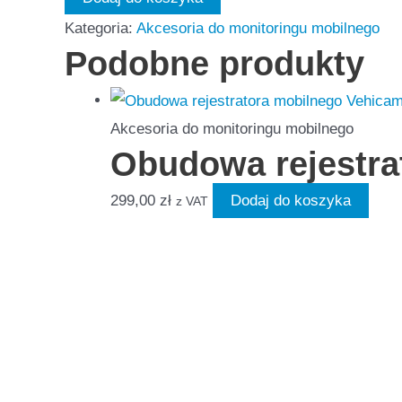
twardy
Kategoria:
Akcesoria do monitoringu mobilnego
HDD
Podobne produkty
2,5"
1TB
Akcesoria do monitoringu mobilnego
Obudowa rejestra
299,00
zł
Dodaj do koszyka
z VAT