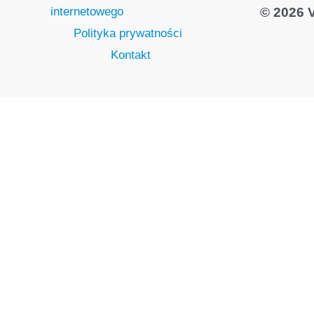
internetowego
© 2026
Polityka prywatności
Kontakt
Jeżeli chcesz zainstalować moni
skonta
Imię i nazwisko:*
NIP:*