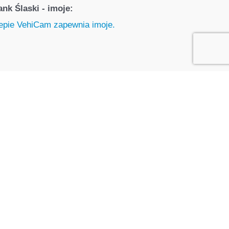
nk Ślaski - imoje:
8 365 540
lub wypełnij formularz –
ożliwe!