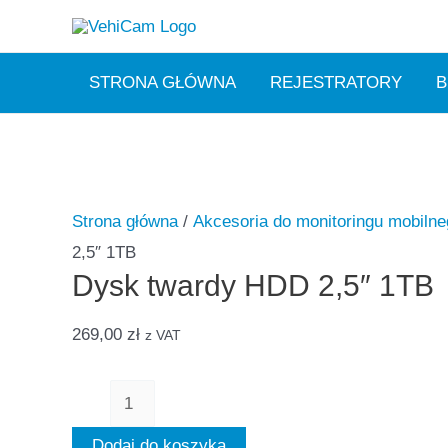
Skip
to
content
STRONA GŁÓWNA
REJESTRATORY
B
Strona główna
/
Akcesoria do monitoringu mobiln
2,5″ 1TB
Dysk twardy HDD 2,5″ 1TB
269,00
zł
z VAT
ilość
Dysk
Dodaj do koszyka