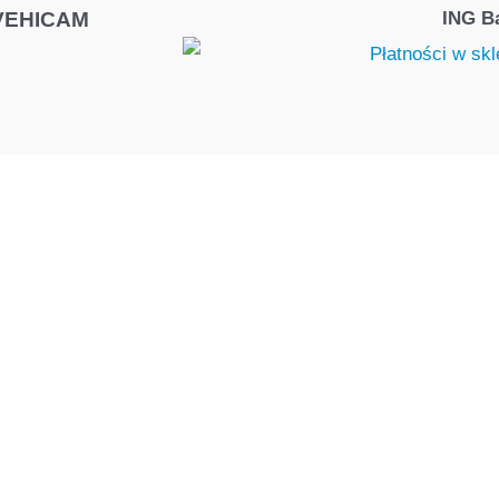
 VEHICAM
ING Ba
toring w swoim pojeździe – zadzwoń
79
ktujemy się z Tobą jak najszybciej to m