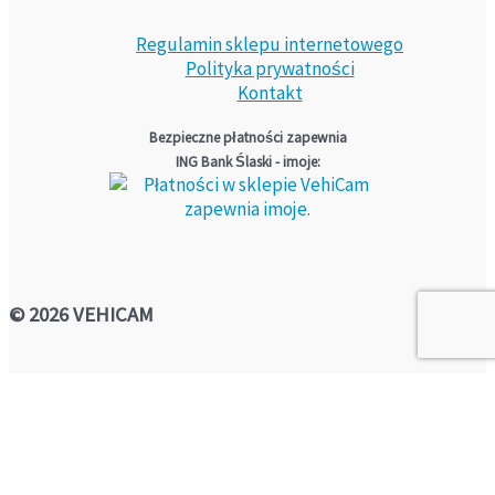
Regulamin sklepu internetowego
Polityka prywatności
Kontakt
Bezpieczne płatności zapewnia
ING Bank Ślaski - imoje:
© 2026 VEHICAM
Jeżeli chcesz zainstalować monitoring w
swoim pojeździe – zadzwoń
798 365 540
lub
wypełnij formularz – skontaktujemy się z Tobą