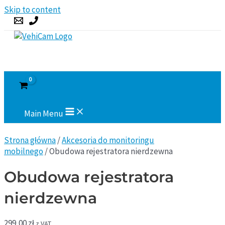
Skip to content
Main Menu
Strona główna
/
Akcesoria do monitoringu
mobilnego
/ Obudowa rejestratora nierdzewna
Obudowa rejestratora
nierdzewna
299,00
zł
z VAT