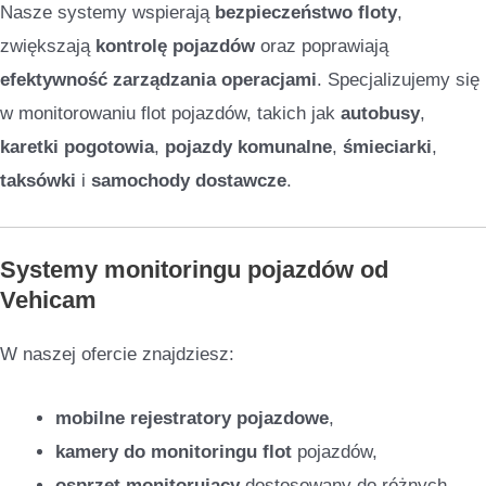
Nasze systemy wspierają
bezpieczeństwo floty
,
zwiększają
kontrolę pojazdów
oraz poprawiają
efektywność zarządzania operacjami
. Specjalizujemy się
w monitorowaniu flot pojazdów, takich jak
autobusy
,
karetki pogotowia
,
pojazdy komunalne
,
śmieciarki
,
taksówki
i
samochody dostawcze
.
Systemy monitoringu pojazdów od
Vehicam
W naszej ofercie znajdziesz:
mobilne rejestratory pojazdowe
,
kamery do monitoringu flot
pojazdów,
osprzęt monitorujący
dostosowany do różnych