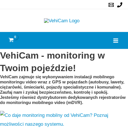
Skip
to
content
Mai
VehiCam - monitoring w
Men
Twoim pojeździe!
VehiCam
zajmuje się wykonywaniem instalacji mobilnego
monitoringu video wraz z GPS w pojazdach (autobusy, lawety,
ciężarówki, śmieciarki, pojazdy specialistyczne i komunalne).
Zaufaj nam i zyskaj bezpieczeństwo, kontrolę i spokój.
Jesteśmy również dystrybutorem dedykowanych
rejestratorów
do monitoringu mobilnego
video (
mDVR
).