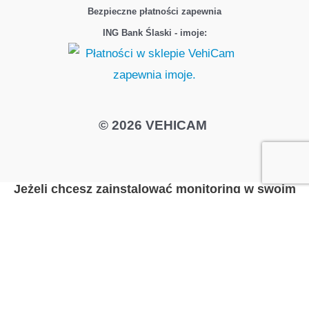
Bezpieczne płatności zapewnia
ING Bank Ślaski - imoje:
© 2026 VEHICAM
Jeżeli chcesz zainstalować monitoring w swoim
pojeździe – zadzwoń
798 365 540
lub wypełnij
formularz – skontaktujemy się z Tobą jak
najszybciej to możliwe!
Imię i nazwisko:*