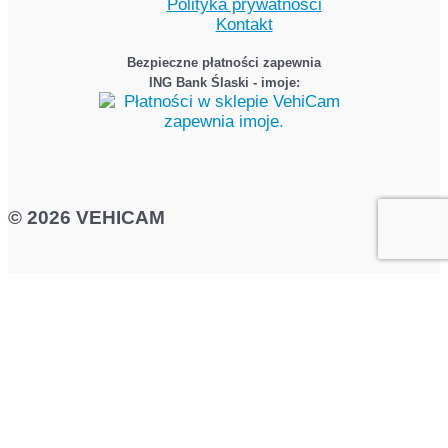
Polityka prywatności
Kontakt
Bezpieczne płatności zapewnia
ING Bank Ślaski - imoje:
© 2026 VEHICAM
Jeżeli chcesz zainstalować monitoring w swoim
pojeździe – zadzwoń
798 365 540
lub wypełnij
formularz – skontaktujemy się z Tobą jak
najszybciej to możliwe!