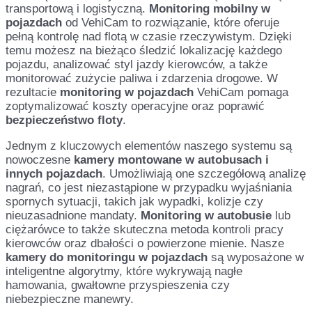
transportową i logistyczną.
Monitoring mobilny w
pojazdach
od VehiCam to rozwiązanie, które oferuje
pełną kontrolę nad flotą w czasie rzeczywistym. Dzięki
temu możesz na bieżąco śledzić lokalizację każdego
pojazdu, analizować styl jazdy kierowców, a także
monitorować zużycie paliwa i zdarzenia drogowe. W
rezultacie
monitoring w pojazdach
VehiCam pomaga
zoptymalizować koszty operacyjne oraz poprawić
bezpieczeństwo floty
.
Jednym z kluczowych elementów naszego systemu są
nowoczesne
kamery montowane w autobusach i
innych pojazdach
. Umożliwiają one szczegółową analizę
nagrań, co jest niezastąpione w przypadku wyjaśniania
spornych sytuacji, takich jak wypadki, kolizje czy
nieuzasadnione mandaty.
Monitoring w autobusie
lub
ciężarówce to także skuteczna metoda kontroli pracy
kierowców oraz dbałości o powierzone mienie. Nasze
kamery do monitoringu w pojazdach
są wyposażone w
inteligentne algorytmy, które wykrywają nagłe
hamowania, gwałtowne przyspieszenia czy
niebezpieczne manewry.